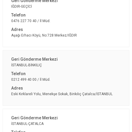
IĞDIR-GEÇİCİ
0476 227 70 40 / İl Müd.
Aşağı Erhacı Köyü, No:728 Merkez/IĞDIR
İSTANBUL-BİNKILIÇ
0212 499 40 00 / İl Müd.
Eski Kırklareli Yolu, Menekşe Sokak, Binkılıç Çatalca/İSTANBUL
İSTANBUL-ÇATALCA