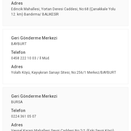
Edincik Mahallesi, Yortan Deresi Caddesi, No:68 (Çanakkale Yolu
12. km) Bandırma/ BALIKESİR
BAYBURT
0458 222 10 03 / İl Müd.
Yolaltı Köyü, Kayışkıran Sanayi Sitesi, No:256/1 Merkez/BAYBURT
BURSA
0224 361 05 07
Veysel Karani Mahallesi Sevgi Caddesi No:2/1 (Eski Sevgi Köyü)