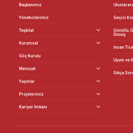
Başkanımız
Uluslarar
Yöneticilerimiz
Geçici K
Teşkilat
Gönüllü, G
Dönüş
Kurumsal
İnsan Tica
Göç Kurulu
Uyum ve İ
Mevzuat
Sıkça Sor
Yayınlar
Projelerimiz
Kariyer İmkanı