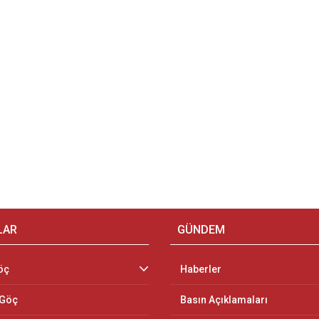
LAR
GÜNDEM
öç
Haberler
 Göç
Basın Açıklamaları