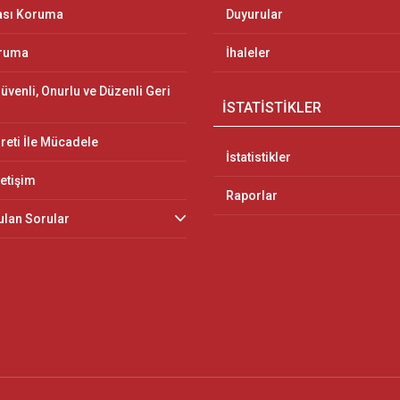
ası Koruma
Duyurular
oruma
İhaleler
üvenli, Onurlu ve Düzenli Geri
İSTATİSTİKLER
reti İle Mücadele
İstatistikler
letişim
Raporlar
ulan Sorular