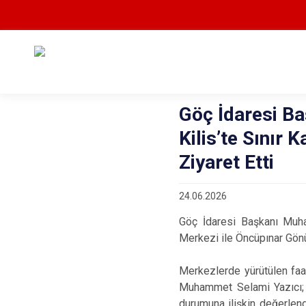
Göç İdaresi B
Kilis’te Sınır 
Ziyaret Etti
24.06.2026
Göç İdaresi Başkanı Muha
Merkezi ile Öncüpınar Gönü
Merkezlerde yürütülen faal
Muhammet Selami Yazıcı; S
durumuna ilişkin değerlen