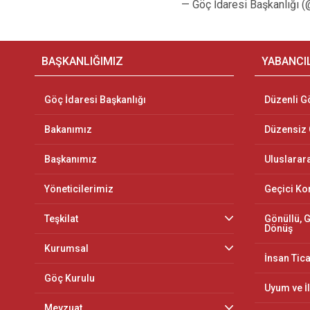
— Göç İdaresi Başkanlığı 
BAŞKANLIĞIMIZ
YABANCI
Göç İdaresi Başkanlığı
Düzenli G
Bakanımız
Düzensiz
Başkanımız
Uluslarar
Yöneticilerimiz
Geçici K
Teşkilat
Gönüllü, G
Dönüş
Kurumsal
İnsan Tica
Göç Kurulu
Uyum ve İ
Mevzuat