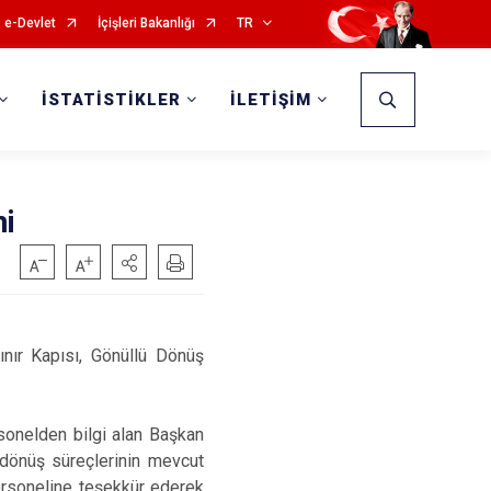
e-Devlet
İçişleri Bakanlığı
TR
İSTATİSTİKLER
İLETİŞİM
ni
nır Kapısı, Gönüllü Dönüş
rsonelden bilgi alan Başkan
 dönüş süreçlerinin mevcut
ersoneline teşekkür ederek