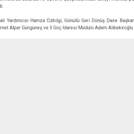
i.
Vali Yardımcısı Hamza Özbilgi, Gönüllü Geri Dönüş Daire Başkanı
et Alper Güngüneş ve İl Göç İdaresi Müdürü Adem Alibekiroğlu eş