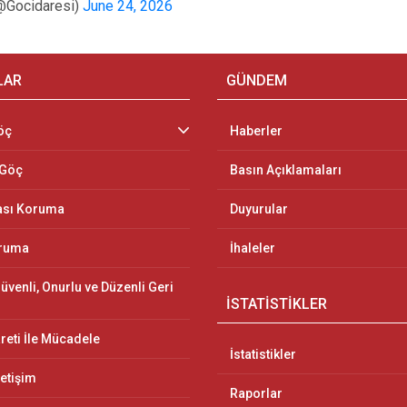
(@Gocidaresi)
June 24, 2026
LAR
GÜNDEM
öç
Haberler
 Göç
Basın Açıklamaları
ası Koruma
Duyurular
oruma
İhaleler
üvenli, Onurlu ve Düzenli Geri
İSTATİSTİKLER
reti İle Mücadele
İstatistikler
letişim
Raporlar