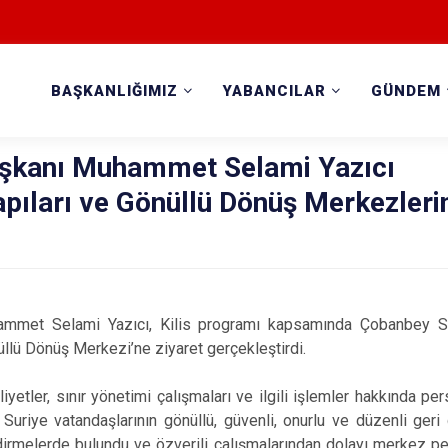
BAŞKANLIĞIMIZ
YABANCILAR
GÜNDEM
aşkanı Muhammet Selami Yazıcı
Kapıları ve Gönüllü Dönüş Merkezleri
mmet Selami Yazıcı, Kilis programı kapsamında Çobanbey Sı
llü Dönüş Merkezi’ne ziyaret gerçekleştirdi.
iyetler, sınır yönetimi çalışmaları ve ilgili işlemler hakkında pe
uriye vatandaşlarının gönüllü, güvenli, onurlu ve düzenli geri
dirmelerde bulundu ve özverili çalışmalarından dolayı merkez p