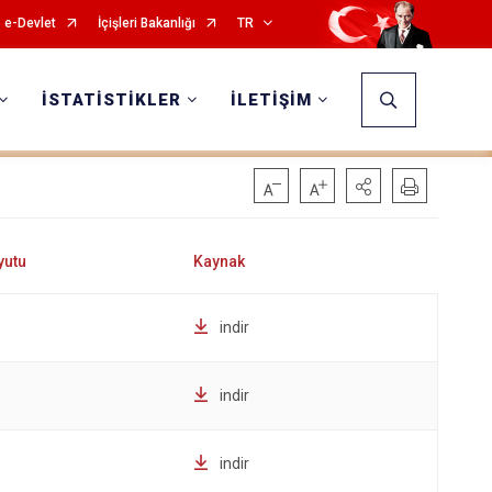
e-Devlet
İçişleri Bakanlığı
TR
İSTATİSTİKLER
İLETİŞİM
indir
indir
indir