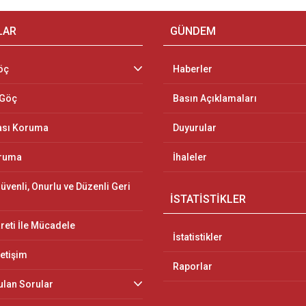
LAR
GÜNDEM
öç
Haberler
 Göç
Basın Açıklamaları
ası Koruma
Duyurular
oruma
İhaleler
üvenli, Onurlu ve Düzenli Geri
İSTATİSTİKLER
reti İle Mücadele
İstatistikler
letişim
Raporlar
ulan Sorular