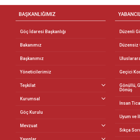
BAŞKANLIĞIMIZ
YABANCI
Göç İdaresi Başkanlığı
Düzenli G
Bakanımız
Düzensiz
Başkanımız
Uluslarar
Yöneticilerimiz
Geçici K
Teşkilat
Gönüllü, G
Dönüş
Kurumsal
İnsan Tica
Göç Kurulu
Uyum ve İ
Mevzuat
Sıkça Sor
Yayınlar