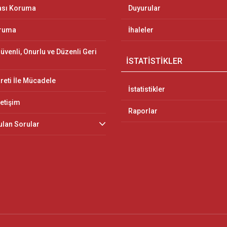
ası Koruma
Duyurular
oruma
İhaleler
üvenli, Onurlu ve Düzenli Geri
İSTATİSTİKLER
reti İle Mücadele
İstatistikler
letişim
Raporlar
ulan Sorular