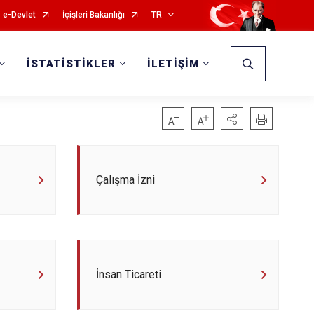
e-Devlet
İçişleri Bakanlığı
TR
İSTATİSTİKLER
İLETİŞİM
Çalışma İzni
İnsan Ticareti