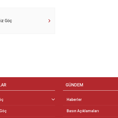
iz Göç
LAR
GÜNDEM
öç
Haberler
 Göç
Basın Açıklamaları