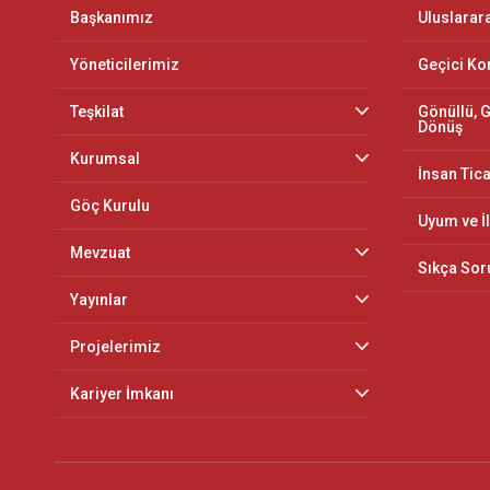
Başkanımız
Uluslarar
Yöneticilerimiz
Geçici K
Teşkilat
Gönüllü, G
Dönüş
Kurumsal
İnsan Tica
Göç Kurulu
Uyum ve İ
Mevzuat
Sıkça Sor
Yayınlar
Projelerimiz
Kariyer İmkanı