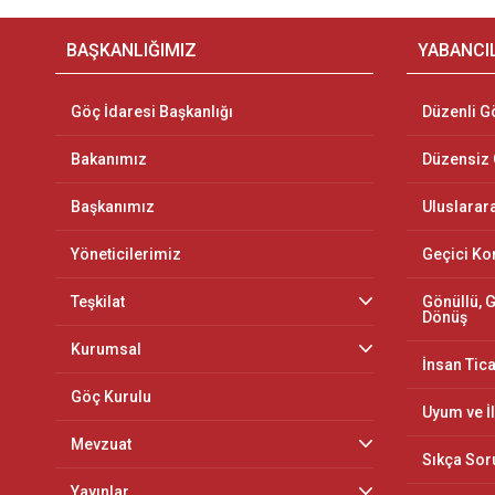
BAŞKANLIĞIMIZ
YABANCI
Göç İdaresi Başkanlığı
Düzenli G
Bakanımız
Düzensiz
Başkanımız
Uluslarar
Yöneticilerimiz
Geçici K
Teşkilat
Gönüllü, G
Dönüş
Kurumsal
İnsan Tica
Göç Kurulu
Uyum ve İ
Mevzuat
Sıkça Sor
Yayınlar