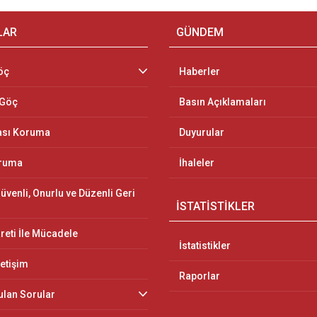
LAR
GÜNDEM
öç
Haberler
 Göç
Basın Açıklamaları
ası Koruma
Duyurular
oruma
İhaleler
üvenli, Onurlu ve Düzenli Geri
İSTATİSTİKLER
reti İle Mücadele
İstatistikler
letişim
Raporlar
ulan Sorular