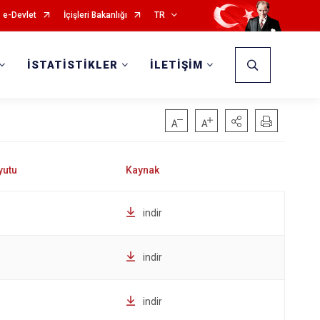
e-Devlet
İçişleri Bakanlığı
TR
İSTATİSTİKLER
İLETİŞİM
indir
indir
indir