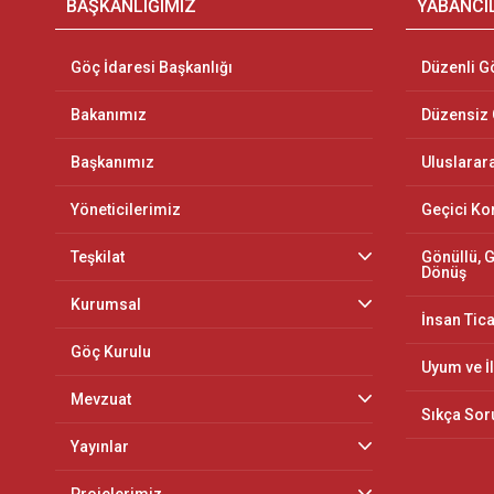
BAŞKANLIĞIMIZ
YABANCI
Göç İdaresi Başkanlığı
Düzenli G
Bakanımız
Düzensiz
Başkanımız
Uluslarar
Yöneticilerimiz
Geçici K
Teşkilat
Gönüllü, G
Dönüş
Kurumsal
İnsan Tica
Göç Kurulu
Uyum ve İ
Mevzuat
Sıkça Sor
Yayınlar