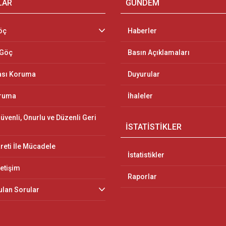
LAR
GÜNDEM
öç
Haberler
 Göç
Basın Açıklamaları
ası Koruma
Duyurular
oruma
İhaleler
üvenli, Onurlu ve Düzenli Geri
İSTATİSTİKLER
reti İle Mücadele
İstatistikler
letişim
Raporlar
ulan Sorular